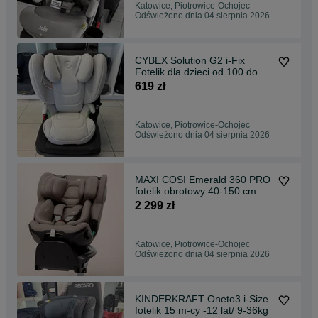
Katowice, Piotrowice-Ochojec
Odświeżono dnia 04 sierpnia 2026
CYBEX Solution G2 i-Fix
Fotelik dla dzieci od 100 do
150 cm *NOWOŚĆ*
619 zł
Katowice, Piotrowice-Ochojec
Odświeżono dnia 04 sierpnia 2026
MAXI COSI Emerald 360 PRO
fotelik obrotowy 40-150 cm
*NOWOŚĆ*
2 299 zł
Katowice, Piotrowice-Ochojec
Odświeżono dnia 04 sierpnia 2026
KINDERKRAFT Oneto3 i-Size
fotelik 15 m-cy -12 lat/ 9-36kg