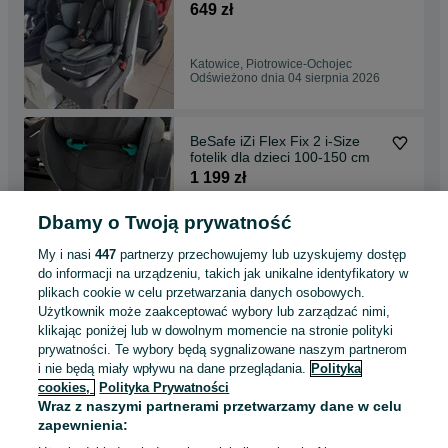
649 zł
Katowice, Piotrowice-Ochojec
Odświeżono dnia 04 sierpnia 2026
BeSafe iZi Flex Fix 2 i-Size
fotelik dla dzieci 100-150 cm
1 199 zł
Dbamy o Twoją prywatność
Katowice, Piotrowice-Ochojec
Odświeżono dnia 03 sierpnia 2026
My i nasi
447
partnerzy przechowujemy lub uzyskujemy dostęp
do informacji na urządzeniu, takich jak unikalne identyfikatory w
plikach cookie w celu przetwarzania danych osobowych.
NUNA Arra Next + Base Next
Użytkownik może zaakceptować wybory lub zarządzać nimi,
Fotelik dla niemowlaka na
klikając poniżej lub w dowolnym momencie na stronie polityki
ISOFIX do 85cm
2 099 zł
prywatności. Te wybory będą sygnalizowane naszym partnerom
i nie będą miały wpływu na dane przeglądania.
Polityka
cookies,
Polityka Prywatności
Katowice, Piotrowice-Ochojec
Wraz z naszymi partnerami przetwarzamy dane w celu
Odświeżono dnia 02 sierpnia 2026
zapewnienia: