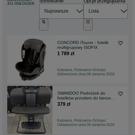
ZNALEŹLIŚMY
Sortowanie
Opcje przeglądania
251 OGŁOSZEŃ
CONCORD iTourer - fotelik
multigrupowy ISOFIX
1 789 zł
Katowice, Piotrowice-Ochojec
Odświeżono dnia 06 sierpnia 2026
SWANDOO Podnóżek do
fotelików przodem do kierunku
jazdy
379 zł
Katowice, Piotrowice-Ochojec
Odświeżono dnia 06 sierpnia 2026