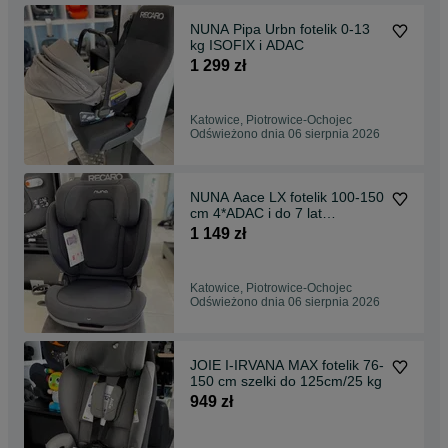
NUNA Pipa Urbn fotelik 0-13
kg ISOFIX i ADAC
1 299 zł
Katowice, Piotrowice-Ochojec
Odświeżono dnia 06 sierpnia 2026
NUNA Aace LX fotelik 100-150
cm 4*ADAC i do 7 lat
GWARANCJI
1 149 zł
Katowice, Piotrowice-Ochojec
Odświeżono dnia 06 sierpnia 2026
JOIE I-IRVANA MAX fotelik 76-
150 cm szelki do 125cm/25 kg
949 zł